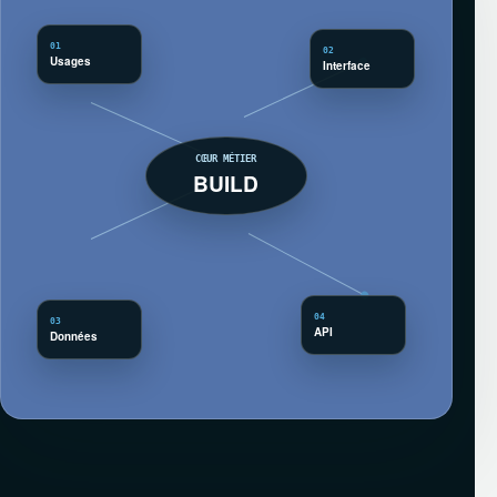
01
02
Usages
Interface
CŒUR MÉTIER
BUILD
04
03
API
Données