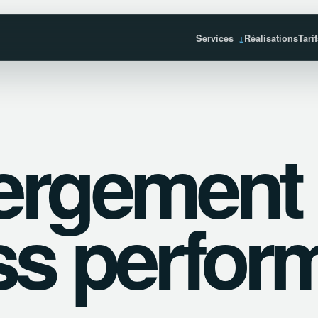
Services
Réalisations
Tari
ergement
s perfor