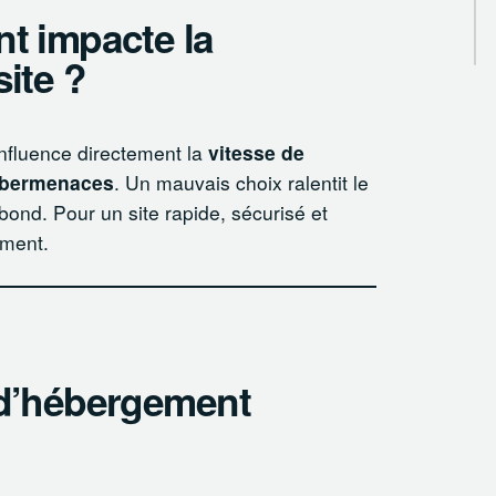
t impacte la
ite ?
nfluence directement la
vitesse de
cybermenaces
. Un mauvais choix ralentit le
bond. Pour un site rapide, sécurisé et
ement.
 d’hébergement