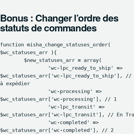
Bonus : Changer l’ordre des
statuts de commandes
function misha_change_statuses_order( 
$wc_statuses_arr ){

	$new_statuses_arr = array(

		'wc-lpc_ready_to_ship' => 
$wc_statuses_arr['wc-lpc_ready_to_ship'], // 
à expédier

		'wc-processing' => 
$wc_statuses_arr['wc-processing'], // 1

		'wc-lpc_transit' => 
$wc_statuses_arr['wc-lpc_transit'], // En Tran
		'wc-completed' => 
$wc_statuses_arr['wc-completed'], // 2
