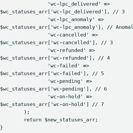
		'wc-lpc_delivered' => 
$wc_statuses_arr['wc-lpc_delivered'], // 3

		'wc-lpc_anomaly' => 
$wc_statuses_arr['wc-lpc_anomaly'], // Anomali
		'wc-cancelled' => 
$wc_statuses_arr['wc-cancelled'], // 3

		'wc-refunded' => 
$wc_statuses_arr['wc-refunded'], // 4

		'wc-failed' => 
$wc_statuses_arr['wc-failed'], // 5

		'wc-pending' => 
$wc_statuses_arr['wc-pending'], // 6

		'wc-on-hold' => 
$wc_statuses_arr['wc-on-hold'] // 7

	);

	return $new_statuses_arr;

} 
