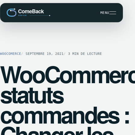
MENU
DÉVELOPPEMENT SUR MESURE
SEO ET VISIBILITÉ
WOOCOMERCE
SEPTEMBRE 19, 2021
3 MIN DE LECTURE
WooCommer
MAINTENANCE WORDPRESS
CBK COMMUNICATION CLIENT
statuts
commandes :
Changer les