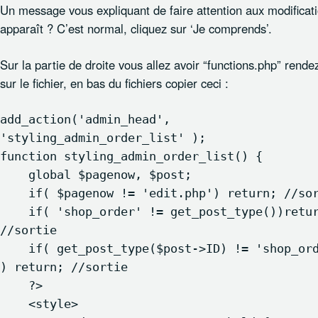
Un message vous expliquant de faire attention aux modificat
apparaît ? C’est normal, cliquez sur ‘Je comprends’.
Sur la partie de droite vous allez avoir “functions.php” rende
sur le fichier, en bas du fichiers copier ceci :
add_action('admin_head', 
'styling_admin_order_list' );

function styling_admin_order_list() {

    global $pagenow, $post;

    if( $pagenow != 'edit.php') return; //sortie

    if( 'shop_order' != get_post_type())return; 
//sortie

    if( get_post_type($post->ID) != 'shop_order' 
) return; //sortie

    ?>

    <style>
