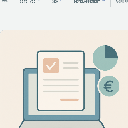
TOUS
26
14
10
SITE WEB
SEO
DEVELOPPEMENT
WORDP