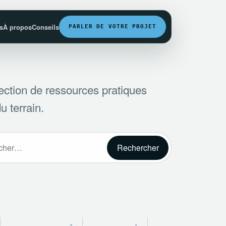
fs
À propos
Conseils
PARLER DE VOTRE PROJET
ection de ressources pratiques
u terrain.
r :