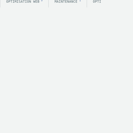
3
1
OPTIMISATION WEB
MAINTENANCE
OPTIMISATION E-COMM