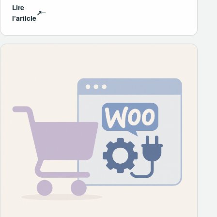
Lire
↗
l’article