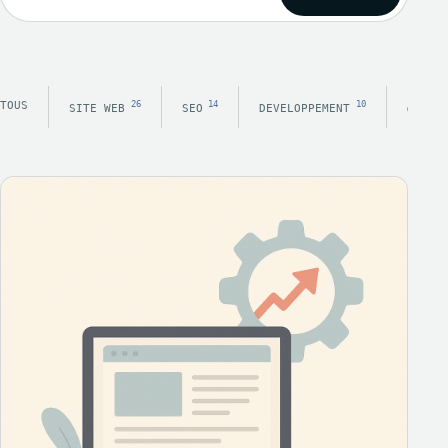
TOUS
26
14
10
SITE WEB
SEO
DEVELOPPEMENT
WOR