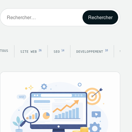
Rechercher :
TOUS
26
14
10
SITE WEB
SEO
DEVELOPPEMENT
WORDP