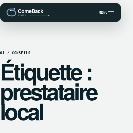
MENU
DÉVELOPPEMENT SUR MESURE
01 / CONSEILS
SEO ET VISIBILITÉ
Étiquette :
MAINTENANCE WORDPRESS
CBK COMMUNICATION CLIENT
prestataire
local