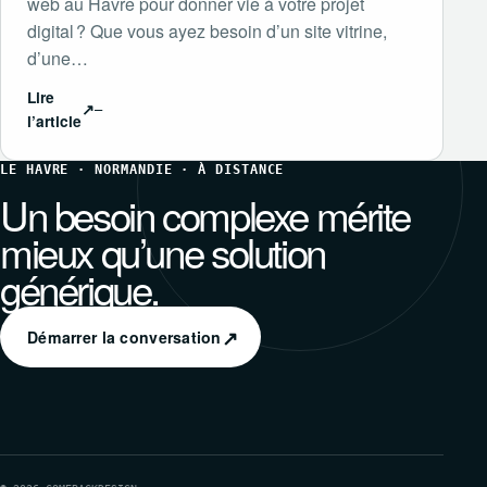
web au Havre pour donner vie à votre projet
digital ? Que vous ayez besoin d’un site vitrine,
d’une…
Lire
↗
l’article
LE HAVRE · NORMANDIE · À DISTANCE
Un besoin complexe mérite
mieux qu’une solution
générique.
↗
Démarrer la conversation