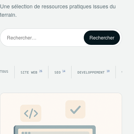
Une sélection de ressources pratiques issues du
terrain.
Rechercher :
TOUS
26
14
10
SITE WEB
SEO
DEVELOPPEMENT
WORDP