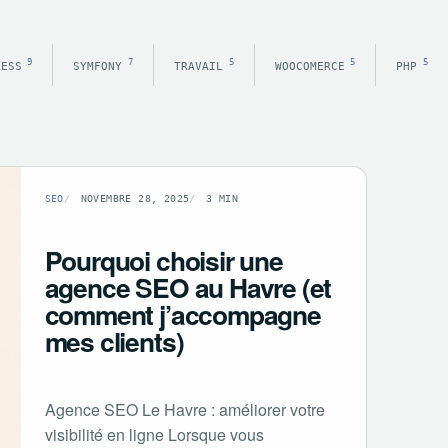
9
7
5
5
5
RESS
SYMFONY
TRAVAIL
WOOCOMERCE
PHP
SEO
NOVEMBRE 28, 2025
3 MIN
Pourquoi choisir une
agence SEO au Havre (et
comment j’accompagne
mes clients)
Agence SEO Le Havre : améliorer votre
visibilité en ligne Lorsque vous