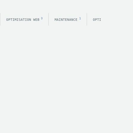
3
1
OPTIMISATION WEB
MAINTENANCE
OPTIMISATION E-COMM