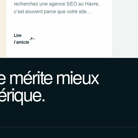
recherchez une agence SEO au Havre,
c’est souvent parce que votre site…
Lire
↗
l’article
 mérite mieux
érique.