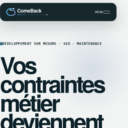
MENU
DÉVELOPPEMENT SUR MESURE · SEO · MAINTENANCE
Vos
CRÉATION SITE INTERNET
contraintes
USER EXPERIENCE / UX DESIGN
RÉFÉRENCEMENT NATUREL (SEO)
métier
deviennent