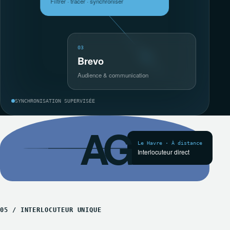
Filtrer · tracer · synchroniser
03
Brevo
Audience & communication
SYNCHRONISATION SUPERVISÉE
AG
Le Havre · À distance
Interlocuteur direct
05 / INTERLOCUTEUR UNIQUE