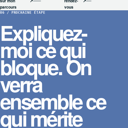
sur mon
↗
rendez-
↗
parcours
vous
06 / PROCHAINE ÉTAPE
Expliquez-
moi ce qui
bloque. On
verra
ensemble ce
qui mérite