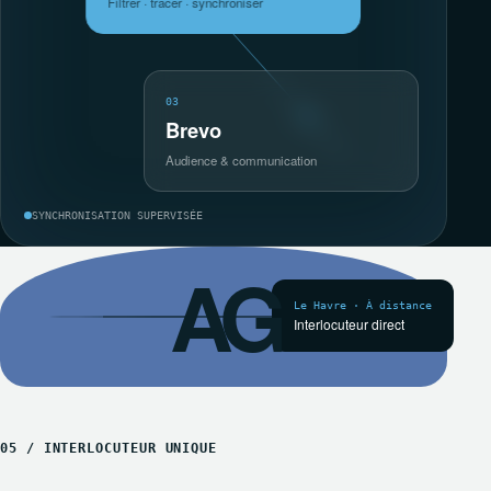
Filtrer · tracer · synchroniser
03
Brevo
Audience & communication
SYNCHRONISATION SUPERVISÉE
AG
Le Havre · À distance
Interlocuteur direct
05 / INTERLOCUTEUR UNIQUE