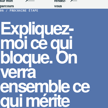
sur mon
↗
rendez-
↗
parcours
vous
06 / PROCHAINE ÉTAPE
Expliquez-
moi ce qui
bloque. On
verra
ensemble ce
qui mérite