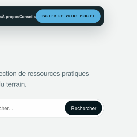
fs
À propos
Conseils
PARLER DE VOTRE PROJET
ection de ressources pratiques
u terrain.
r :