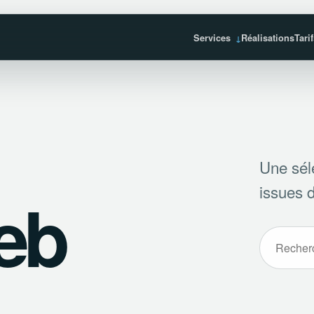
Services
Réalisations
Tari
Une sél
issues d
eb
Recherche