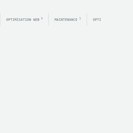
3
1
OPTIMISATION WEB
MAINTENANCE
OPTIMISATION E-COMM