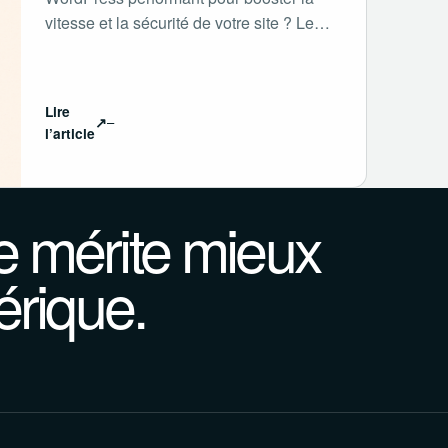
vitesse et la sécurité de votre site ? Le…
Lire
↗
l’article
 mérite mieux
érique.