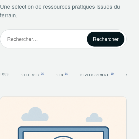
Une sélection de ressources pratiques issues du
terrain.
Rechercher :
TOUS
26
14
10
SITE WEB
SEO
DEVELOPPEMENT
WORDP