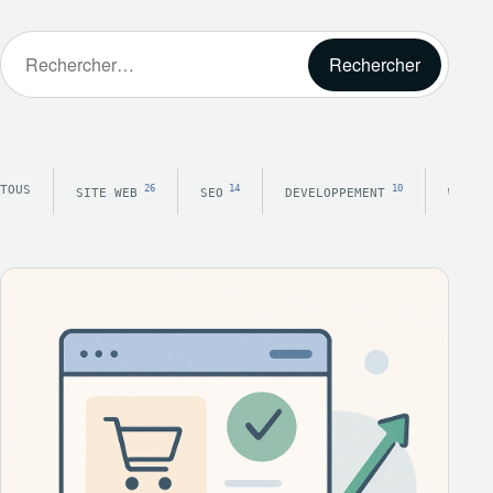
Rechercher :
TOUS
26
14
10
SITE WEB
SEO
DEVELOPPEMENT
WORDP