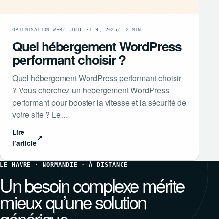
OPTIMISATION WEB
JUILLET 9, 2025
2 MIN
Quel hébergement WordPress
performant choisir ?
Quel hébergement WordPress performant choisir
? Vous cherchez un hébergement WordPress
performant pour booster la vitesse et la sécurité de
votre site ? Le…
Lire
↗
l’article
LE HAVRE · NORMANDIE · À DISTANCE
Un besoin complexe mérite
mieux qu’une solution
générique.